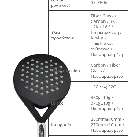
SS-PR06
μοντέλου:
Fiber Glass /
Carbon / 3K /
12K / 18K /
Υλικό
Επιμετάλλωση /
προσώπου:
Kevlar /
Τριαξονικός
άνθρακας /
Προσαρμοσμένη
Carbon / Fiber
Υλικό πλαισίου:
Glass /
Προσαρμοσμένο
EVA:
12C έως 22C
360g±10g /
Βάρος:
370g±10g /
Προσαρμοσμένο
260mm±10mm /
Ισορροπία:
270mm±10mm /
Προσαρμοσμένο