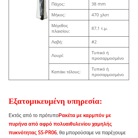
Πάχος:
38 mm
Μήκος:
470 χλστ
Μέγεθος
87,1 τ.μ.
πλαισίου:
Λαβή:
#2
Τυπικό ή
Λουρί:
προσαρμοσμένο
Τυπικό ή
Καπάκι τέλους:
προσαρμοσμένο
Εξατομικευμένη υπηρεσία:
Εκτός από το πρότυπο
Ρακέτα με καρμπόν με
πυρήνα από αφρό πολυαιθυλενίου χαμηλής
πυκνότητας SS-PR06
, θα μπορούσαμε να παρέχουμε