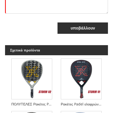
υποβάλλουν
Σχετικά προϊόντα
ΠΟΛΥΤΕΛΕΣ Ρακέτες Padel 24K Alum Fiber STORM V2
Ρακέτες Padel ελαφρών 355 g STORM V1