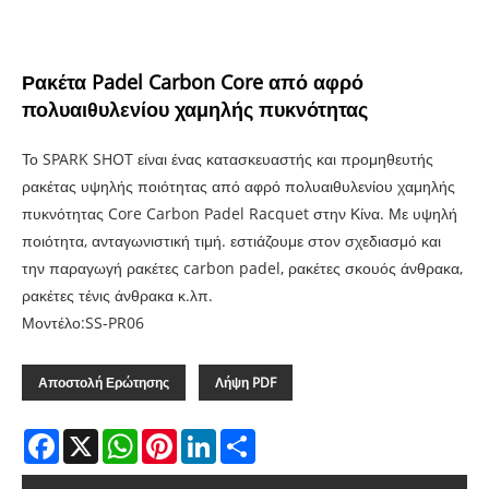
Ρακέτα Padel Carbon Core από αφρό
πολυαιθυλενίου χαμηλής πυκνότητας
Το SPARK SHOT είναι ένας κατασκευαστής και προμηθευτής
ρακέτας υψηλής ποιότητας από αφρό πολυαιθυλενίου χαμηλής
πυκνότητας Core Carbon Padel Racquet στην Κίνα. Με υψηλή
ποιότητα, ανταγωνιστική τιμή. εστιάζουμε στον σχεδιασμό και
την παραγωγή ρακέτες carbon padel, ρακέτες σκουός άνθρακα,
ρακέτες τένις άνθρακα κ.λπ.
Μοντέλο:SS-PR06
Αποστολή Ερώτησης
Λήψη PDF
Facebook
X
WhatsApp
Pinterest
LinkedIn
Share