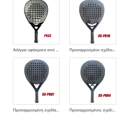
Αιλίγγια υφάσματα από ανθρακονήματα 18K ρακέτες Padel
Προσαρμοσμένο σχέδιο Diamond Diamond 3K Carbon Padel Racket με έξυπνη γέφυρα
Προσαρμοσμένη σχεδίαση 3K Carbon Padel Racket
Προσαρμοσμένος σχεδιασμός γύρος 3K Carbon Padel Racket με έξυπνη γέφυρα